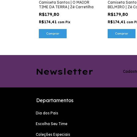
s | MENINO DA
Camiseta Santos | O MAIOR
Camiseta Santos
ilha
TIME DA TERRA | Zé Carretilha
BELMIRO | Zé Ca
R$179,80
R$179,80
R$174,41
R$174,41
x
com
Pix
com
P
Comprar
Comprar
Newsletter
Cadastr
Departamentos
Dia dos Pais
Escolha Seu Time
Coleções Especiais