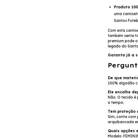
Produto 100
uma camiseta 
Santos Futeb
Com esta camise
também sente to
premium pode ofe
legado do Santo
Garanta já a su
Pergunt
De que materia
100% algodão co
Ele encolhe de
Não. O tecido é
o tempo.
Tem proteção c
Sim, conta com p
arquibancada em
Quais opções e
Modelo: FEMININ