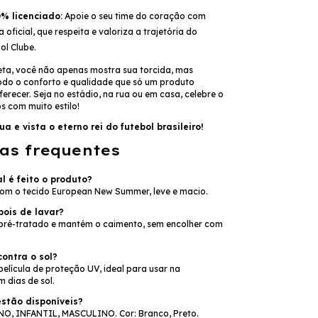
% licenciado:
Apoie o seu time do coração com
oficial, que respeita e valoriza a trajetória do
ol Clube.
ta, você não apenas mostra sua torcida, mas
do o conforto e qualidade que só um produto
recer. Seja no estádio, na rua ou em casa, celebre o
s com muito estilo!
a e vista o eterno rei do futebol brasileiro!
as frequentes
l é feito o produto?
m o tecido European New Summer, leve e macio.
pois de lavar?
 pré-tratado e mantém o caimento, sem encolher com
ontra o sol?
elícula de proteção UV, ideal para usar na
 dias de sol.
stão disponíveis?
O, INFANTIL, MASCULINO. Cor: Branco, Preto.