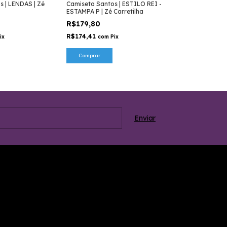
s | LENDAS | Zé
Camiseta Santos | ESTILO REI -
Camiseta Santo
ESTAMPA P | Zé Carretilha
ESTAMPA G | Zé
R$179,80
R$179,80
R$174,41
R$174,41
ix
com
Pix
com
Comprar
Comprar