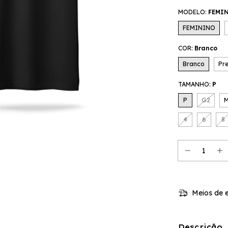
MODELO:
FEMI
FEMININO
COR:
Branco
Branco
Pr
TAMANHO:
P
P
G2
4
6
8
Meios de e
Descrição