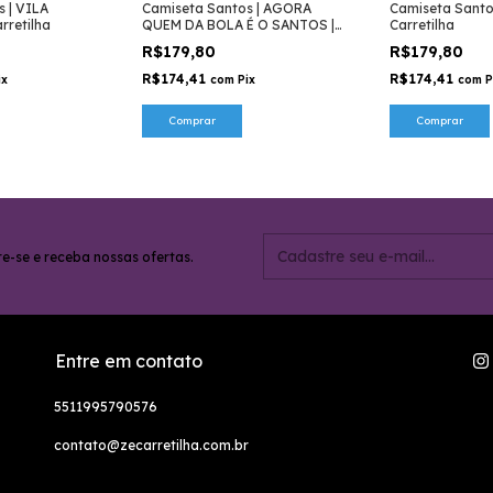
 | VILA
Camiseta Santos | AGORA
Camiseta Santo
rretilha
QUEM DA BOLA É O SANTOS |
Carretilha
Zé Carretilha
R$179,80
R$179,80
R$174,41
R$174,41
ix
com
Pix
com
P
Comprar
Comprar
e-se e receba nossas ofertas.
Entre em contato
5511995790576
contato@zecarretilha.com.br