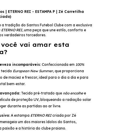
s | ETERNO REI - ESTAMPA P | Zé Carretilha
ciado)
e a tradição do Santos Futebol Clube com a exclusiva
s ETERNO REI
, uma peça que une estilo, conforto e
os verdadeiros torcedores.
 você vai amar esta
a?
leveza incomparáveis:
Confeccionada em
100%
 tecido
European New Summer
, que proporciona
 de maciez e frescor, ideal para o dia a dia e para
otal bem-estar.
 avançada:
Tecido pré-tratado que
não encolhe
e
lícula de proteção UV, bloqueando a radiação solar
ger durante as partidas ao ar livre.
usivo:
A estampa
ETERNO REI
criada por Zé
omenageia um dos maiores ídolos do Santos,
 paixão e a história do clube praiano.