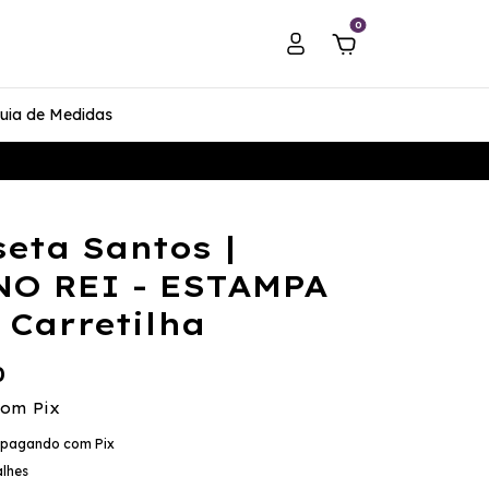
0
uia de Medidas
eta Santos |
NO REI - ESTAMPA
é Carretilha
0
com
Pix
pagando com Pix
alhes