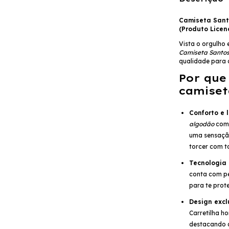
Camiseta Santo
(Produto Licen
Vista o orgulho 
Camiseta Santo
qualidade para 
Por que
camiset
Conforto e 
algodão
com
uma sensação
torcer com t
Tecnologia
conta com pe
para te prote
Design excl
Carretilha h
destacando a