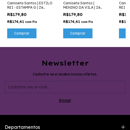
Camiseta Santos | ESTILO
Camiseta Santos |
Camis
REI - ESTAMPA G | Zé
MENINO DA VILA | Zé
REI - 
Carretilha
Carretilha
Carret
R$179,80
R$179,80
R$17
R$174,41
R$174,41
R$17
com
Pix
com
Pix
Comprar
Comprar
C
Newsletter
Cadastre-se e receba nossas ofertas.
Departamentos