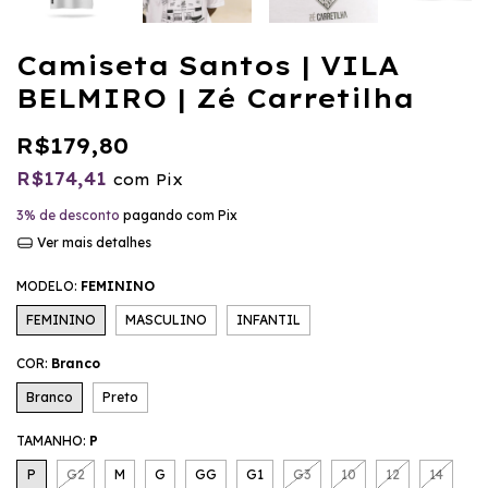
Camiseta Santos | VILA
BELMIRO | Zé Carretilha
R$179,80
R$174,41
com
Pix
3% de desconto
pagando com Pix
Ver mais detalhes
MODELO:
FEMININO
FEMININO
MASCULINO
INFANTIL
COR:
Branco
Branco
Preto
TAMANHO:
P
P
G2
M
G
GG
G1
G3
10
12
14