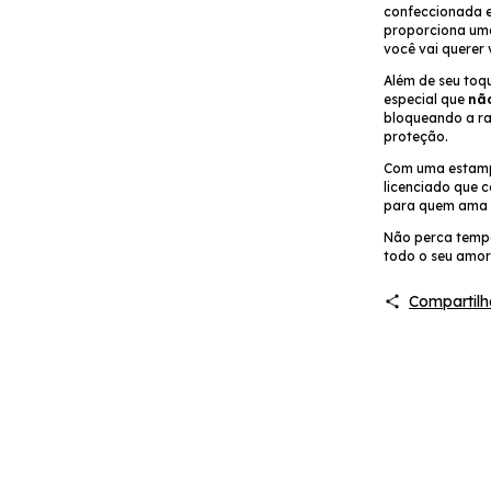
confeccionada 
proporciona uma
você vai querer 
Além de seu toq
especial que
nã
bloqueando a rad
proteção.
Com uma estampa
licenciado que c
para quem ama v
Não perca tempo
todo o seu amor 
Compartilh