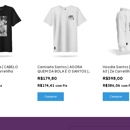
s | CABELO
Camiseta Santos | AGORA
Hoodie Santos 
rretilha
QUEM DA BOLA É O SANTOS |
63 | Zé Carretil
Zé Carretilha
R$179,80
R$398,00
R$174,41
R$386,06
ix
com
Pix
com
Comprar
Comprar