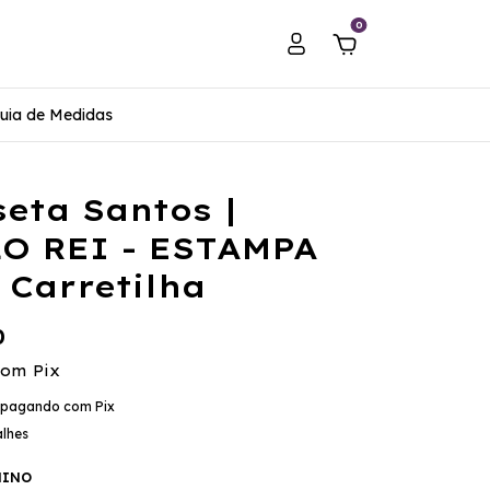
0
uia de Medidas
eta Santos |
O REI - ESTAMPA
é Carretilha
0
com
Pix
pagando com Pix
alhes
NINO