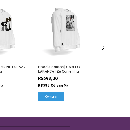
| MUNDIAL 62 /
Hoodie Santos | CABELO
Camiseta Santo
ha
LARANJA | Zé Carretilha
Carretilha
R$398,00
R$179,80
R$386,06
R$174,41
Pix
com
Pix
com
Comprar
Comprar