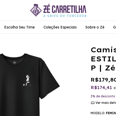
Escolha Seu Time
Coleções Especiais
Sobre o Zé
G
Camis
ESTIL
P | Z
R$179,8
R$174,41
3% de desconto
Ver mais det
MODELO:
FEMI