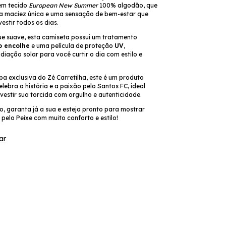
em tecido
European New Summer
100% algodão, que
 maciez única e uma sensação de bem-estar que
vestir todos os dias.
ue suave, esta camiseta possui um tratamento
o encolhe
e uma película de proteção
UV
,
iação solar para você curtir o dia com estilo e
 exclusiva do Zé Carretilha, este é um produto
elebra a história e a paixão pelo Santos FC, ideal
estir sua torcida com orgulho e autenticidade.
, garanta já a sua e esteja pronto para mostrar
pelo Peixe com muito conforto e estilo!
ar