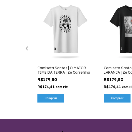
s | MENINO DA
Camiseta Santos | O MAIOR
Camiseta Santo
ilha
TIME DA TERRA | Zé Carretilha
LARANJA | Zé Ca
R$179,80
R$179,80
R$174,41
R$174,41
x
com
Pix
com
P
Comprar
Comprar