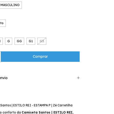
MASCULINO
eto
M
G
GG
G1
G3
nvio
Santos | ESTILO REI - ESTAMPA P | Zé Carretilha
 o conforto da
Camiseta Santos | ESTILO REI
,