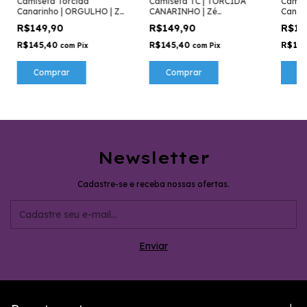
Camiseta Torcida
Camiseta TC | TORCIDA
Camis
Canarinho | ORGULHO | Zé
CANARINHO | Zé
Canari
Carretilha
Carretilha
Carret
R$149,90
R$149,90
R$14
R$145,40
R$145,40
R$14
com
Pix
com
Pix
Comprar
Comprar
C
Newsletter
Cadastre-se e receba nossas ofertas.