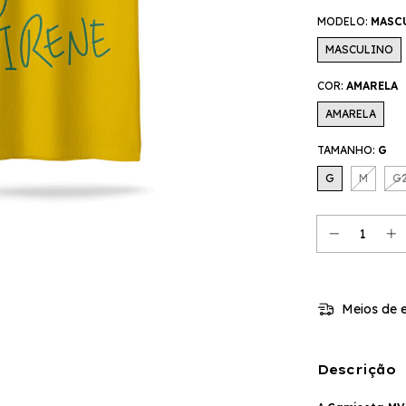
MODELO:
MASC
MASCULINO
COR:
AMARELA
AMARELA
TAMANHO:
G
G
M
G
Meios de e
Descrição