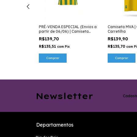
 TAÇA
PRÉ-VENDA ESPECIAL (Envios a
Camiseta MVA | 
retilha
partir de 06/06) | Camiseta
Carretilha
MVA | CROPPED VERTICAL | Zé
R$139,70
R$139,90
Carretilha
R$135,51
R$135,70
x
com
Pix
com
P
Comprar
Comprar
Newsletter
Cadastr
Departamentos