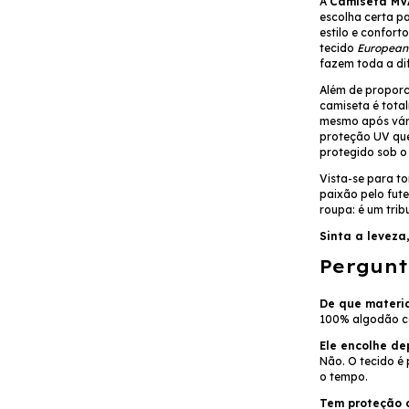
A
Camiseta MVA
escolha certa p
estilo e confor
tecido
Europea
fazem toda a dif
Além de proporc
camiseta é tota
mesmo após vári
proteção UV que
protegido sob o 
Vista-se para to
paixão pelo fut
roupa: é um trib
Sinta a leveza
Pergunt
De que materia
100% algodão co
Ele encolhe de
Não. O tecido é
o tempo.
Tem proteção c