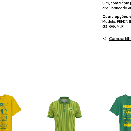
Sim, conta com p
arquibancada em
Quais opções e
Modelo: FEMINI
G3, GG, M, P.
Compartilh