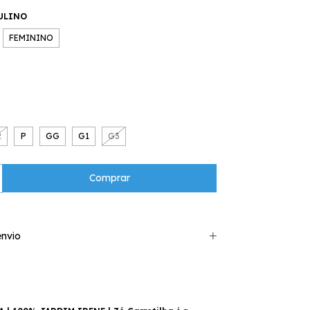
ULINO
FEMININO
2
P
GG
G1
G3
nvio