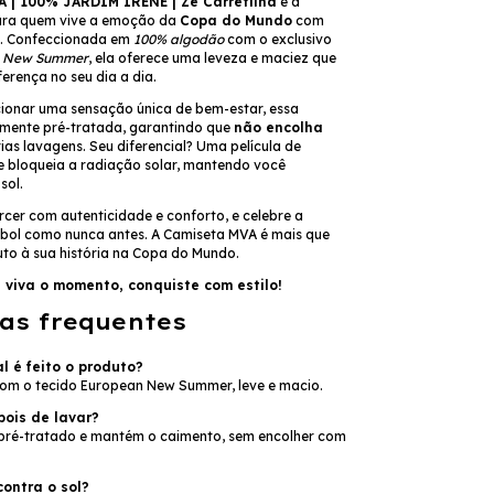
 | 100% JARDIM IRENE | Zé Carretilha
é a
ara quem vive a emoção da
Copa do Mundo
com
to. Confeccionada em
100% algodão
com o exclusivo
n New Summer
, ela oferece uma leveza e maciez que
erença no seu dia a dia.
ionar uma sensação única de bem-estar, essa
lmente pré-tratada, garantindo que
não encolha
as lavagens. Seu diferencial? Uma película de
 bloqueia a radiação solar, mantendo você
sol.
rcer com autenticidade e conforto, e celebre a
ebol como nunca antes. A Camiseta MVA é mais que
uto à sua história na Copa do Mundo.
, viva o momento, conquiste com estilo!
as frequentes
l é feito o produto?
m o tecido European New Summer, leve e macio.
pois de lavar?
 pré-tratado e mantém o caimento, sem encolher com
ontra o sol?