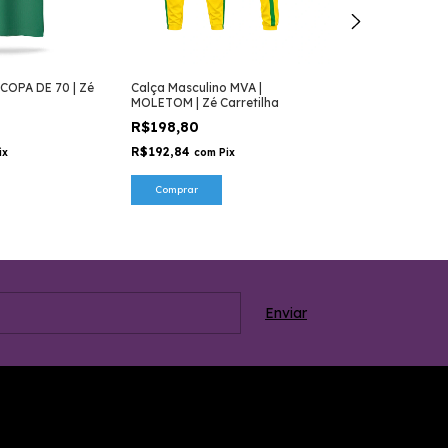
COPA DE 70 | Zé
Calça Masculino MVA |
Camiseta MVA |
MOLETOM | Zé Carretilha
Zé Carretilha
R$198,80
R$139,90
R$192,84
R$135,70
ix
com
Pix
com
P
Comprar
Comprar