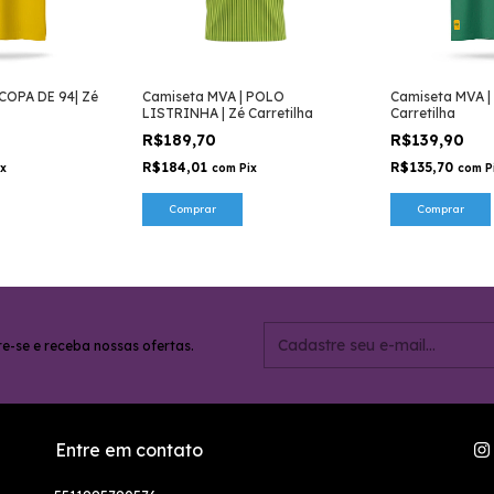
COPA DE 94| Zé
Camiseta MVA | POLO
Camiseta MVA | 
LISTRINHA | Zé Carretilha
Carretilha
R$189,70
R$139,90
R$184,01
R$135,70
ix
com
Pix
com
P
Comprar
Comprar
e-se e receba nossas ofertas.
Entre em contato