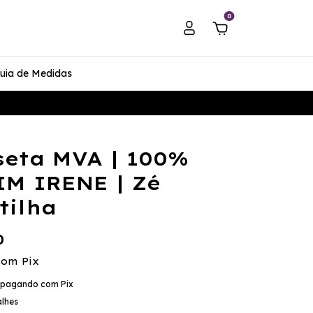
0
uia de Medidas
eta MVA | 100%
M IRENE | Zé
tilha
0
com
Pix
pagando com Pix
alhes